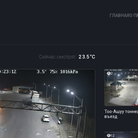
ГЛАВНАЯ
О П
Сейчас смотрят:
2
3.5
°C
2
Тоо-Ашуу тонне
въезд
12