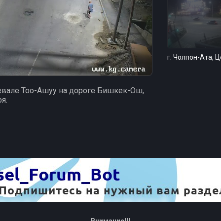
г. Чолпон-Ата, 
8
евале Тоо-Ашуу на дороге Бишкек-Ош,
я.
Тоо-Ашуу тонне
въезд
5
Внимание!!!