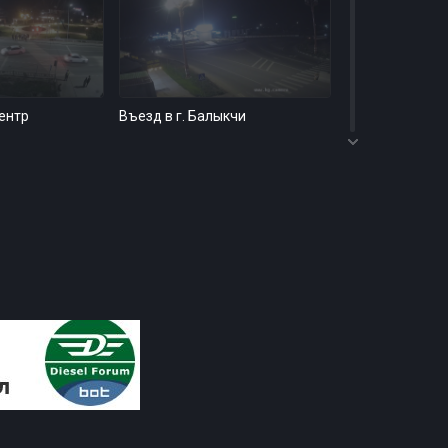
Центр
Въезд в г. Балыкчи
8
ль, Северный
г.Бишкек, Площадь Ала-Тоо
5