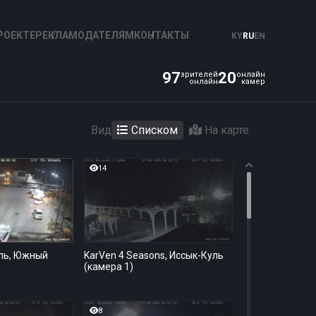
РОЕКТЕ
РЕКЛАМОДАТЕЛЯМ
КОНТАКТЫ
KY
RU
EN
97
20
Вид
Списком
На карте
14
ль, Южный
KarVen 4 Seasons, Иссык-Куль
(камера 1)
8