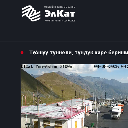
онлайн камералар
компаниянын долбоору
Төө-Ашуу туннели, түндүк кире бериш