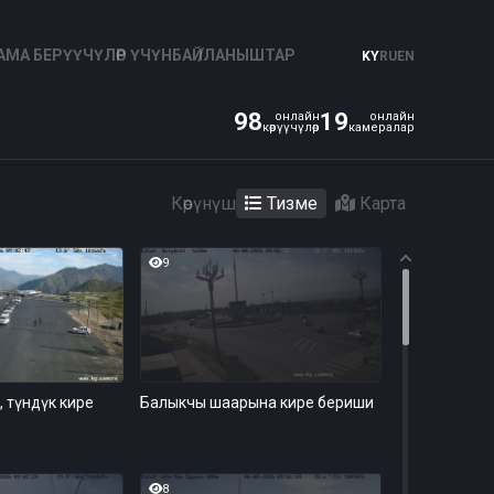
МА БЕРҮҮЧҮЛӨР ҮЧҮН
БАЙЛАНЫШТАР
KY
RU
EN
98
19
Көрүнүш
Тизме
Карта
9
, түндүк кире
Балыкчы шаарына кире бериши
8