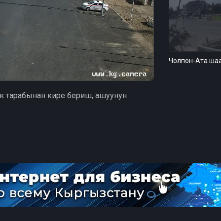
Чолпон-Ата ша
7
к тарабынан кире бериш, ашуунун
Бишкек - ​​Балык
айланмасы
7