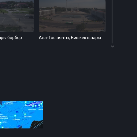
ары борбор
Ала-Тоо аянты, Бишкек шаары
7
чы, 101 км,
KarVen 4 Seasons, Ыссык-Көл
6