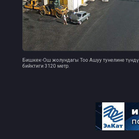
Бишкек-Ош жолундагы Тоо Ашуу тунелине түндү
бийктиги 3120 метр.