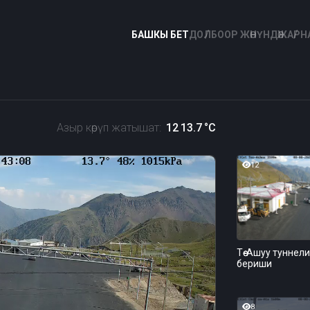
БАШКЫ БЕТ
ДОЛБООР ЖӨНҮНДӨ
ЖАРНА
и
Азыр көрүп жатышат:
12
13.7
°C
12
Төө-Ашуу туннели
бериши
8